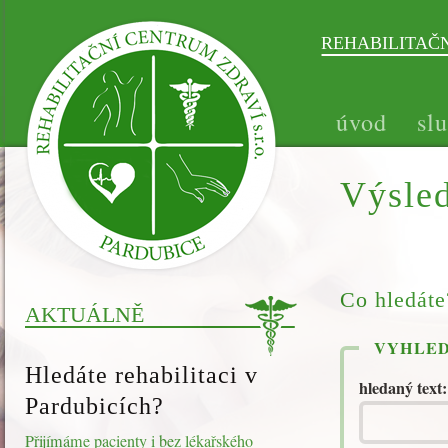
REHABILITAČNÍ
úvod
sl
Výsled
Co hledáte
AKTUÁLNĚ
VYHLED
Hledáte rehabilitaci v
hledaný text
Pardubicích?
Přijímáme pacienty i bez lékařského