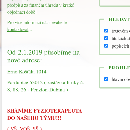
předpisu za finanční úhradu v krátké
objednací době!
HLEDAT
Pro více informací nás neváhejte
kontaktovat
...
textovém 
titulcích 
popiscích
Od 2.1.2019 působíme na
nové adrese:
PROHLE
Erno Košťála 1014
hlavní ob
Pardubice 53012 ( zastávka li nky č.
8, 88, 26 - Penzion-Dubina )
SHÁNÍME FYZIOTERAPEUTA
DO NAŠEHO TÝMU!!!
( VŠ, VOŠ, SŠ )