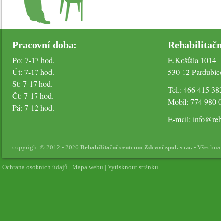
Pracovní doba:
Rehabilitačn
Po: 7-17 hod.
E.Košťála 1014
Út: 7-17 hod.
530 12 Pardubic
St: 7-17 hod.
Tel.: 466 415 38
Čt: 7-17 hod.
Mobil: 774 980 
Pá: 7-12 hod.
E-mail:
info@reh
copyright © 2012 - 2026
Rehabilitační centrum Zdraví spol. s r.o.
- Všechna
Ochrana osobních údajů
|
Mapa webu
|
Vytisknout stránku